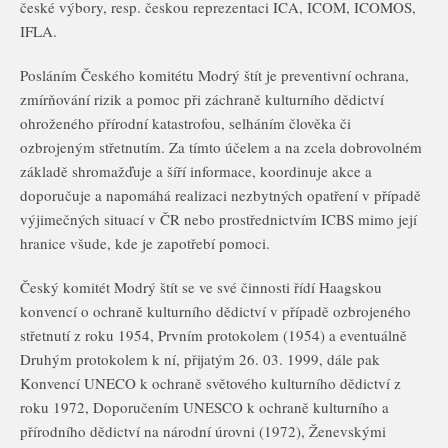
české výbory, resp. českou reprezentaci ICA, ICOM, ICOMOS,
IFLA.
Posláním Českého komitétu Modrý štít je preventivní ochrana,
zmírňování rizik a pomoc při záchraně kulturního dědictví
ohroženého přírodní katastrofou, selháním člověka či
ozbrojeným střetnutím. Za tímto účelem a na zcela dobrovolném
základě shromažďuje a šíří informace, koordinuje akce a
doporučuje a napomáhá realizaci nezbytných opatření v případě
výjimečných situací v ČR nebo prostřednictvím ICBS mimo její
hranice všude, kde je zapotřebí pomoci.
Český komitét Modrý štít se ve své činnosti řídí Haagskou
konvencí o ochraně kulturního dědictví v případě ozbrojeného
střetnutí z roku 1954, Prvním protokolem (1954) a eventuálně
Druhým protokolem k ní, přijatým 26. 03. 1999, dále pak
Konvencí UNECO k ochraně světového kulturního dědictví z
roku 1972, Doporučením UNESCO k ochraně kulturního a
přírodního dědictví na národní úrovni (1972), Ženevskými