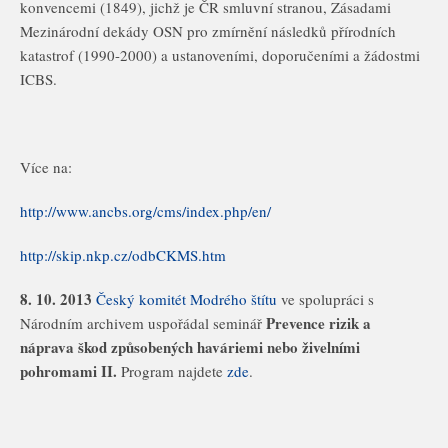
konvencemi (1849), jichž je ČR smluvní stranou, Zásadami
Mezinárodní dekády OSN pro zmírnění následků přírodních
katastrof (1990-2000) a ustanoveními, doporučeními a žádostmi
ICBS.
Více na:
http://www.ancbs.org/cms/index.php/en/
http://skip.nkp.cz/odbCKMS.htm
8. 10. 2013
Český komitét Modrého štítu
ve spolupráci s
Prevence rizik a
Národním archivem uspořádal seminář
náprava škod způsobených haváriemi nebo živelními
pohromami II.
Program najdete
zde
.