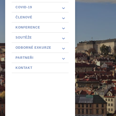
COVID-19
ČLENOVÉ
KONFERENCE
SOUTĚŽE
ODBORNÉ EXKURZE
PARTNEŘI
KONTAKT