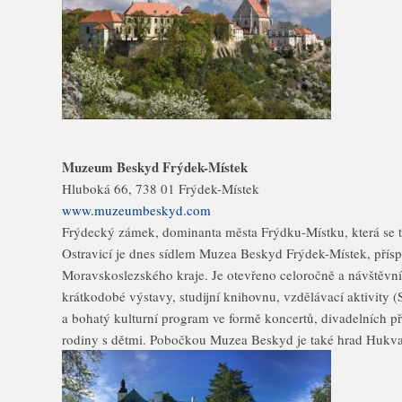
Muzeum Beskyd Frýdek-Místek
Hluboká 66, 738 01 Frýdek-Místek
www.muzeumbeskyd.com
Frýdecký zámek, dominanta města Frýdku-Místku, která se 
Ostravicí je dnes sídlem Muzea Beskyd Frýdek-Místek, přís
Moravskoslezského kraje. Je otevřeno celoročně a návštěvní
krátkodobé výstavy, studijní knihovnu, vzdělávací aktivity 
a bohatý kulturní program ve formě koncertů, divadelních pře
rodiny s dětmi. Pobočkou Muzea Beskyd je také hrad Hukva