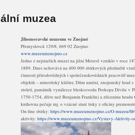
ální muzea
Jihomoravské muzeum ve Znojmě
Přemyslovců 129/8, 669 02 Znojmo
www.muzeumznojmo.cz
Jedno z nejstarších muzeí na jižní Moravě vzniklo v roce 187
1889. Dnes uchovává na 400 000 sbírkových předmětů vzni
činností přírodovědných i společenskovědních pracovišť mu
objektů – minoritský klášter, Dům umění, znojemský hrad s 
století, památník vynálezce bleskosvodu Prokopa Diviše v Pří
1750-1754, dříve než Benjamin Franklin) a zříceninu hradu 
knihovna pečuje mj. o vzácné staré tisky z oficíny premonst
On-line sbírky:
https://www.muzeumznojmo.cz/O-muzeu/S
aktivity:
https://www.muzeumznojmo.cz/Vystavy-Aktivity-o