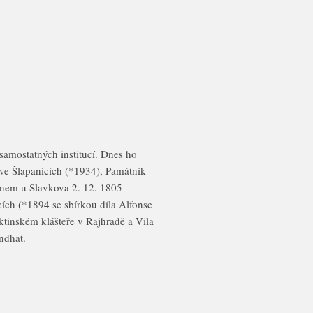
samostatných institucí. Dnes ho
ve Šlapanicích (*1934), Památník
onem u Slavkova 2. 12. 1805
ích (*1894 se sbírkou díla Alfonse
tinském klášteře v Rajhradě a Vila
ndhat.