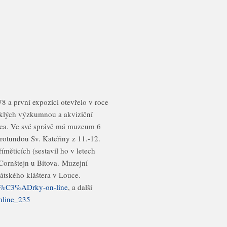
8 a první expozici otevřelo v roce
klých výzkumnou a akviziční
zea. Ve své správě má muzeum 6
rotundou Sv. Kateřiny z 11.-12.
měticích (sestavil ho v letech
Cornštejn u Bítova. Muzejní
rátského kláštera v Louce.
b%C3%ADrky-on-line
, a další
nline_235