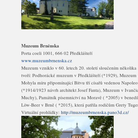
Muzeum Brněnska
Porta coeli 1001, 666 02 Předklášteří
www.muzeumbrnenska.cz
Muzeum vzniklo v 60. letech 20. století sloučením několika 
tvoří: Podhorácké muzeum v Předklášteří (*1929), Muzeum 
Mohyla míru připomínající Bitvu tří císařů vedenou Napole
(*1914/1923 návrh architekt Josef Fanta), Muzeum v Ivančic
Muchy), Památník písemnictví na Moravě ( *2005) v benedik
Löw-Beer v Brně ( *2015), která patřila rodičům Grety Tuge
Virtuální prohlídky:
http://muzeumbrnenska.pano3d.cz/