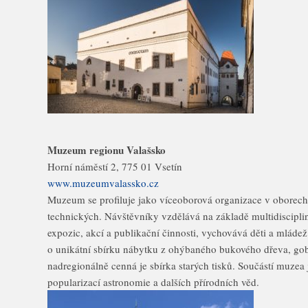
Muzeum regionu Valašsko
Horní náměstí 2, 775 01 Vsetín
www.muzeumvalassko.cz
Muzeum se profiluje jako víceoborová organizace v oborech
technických. Návštěvníky vzdělává na základě multidiscipli
expozic, akcí a publikační činnosti, vychovává děti a mládež
o unikátní sbírku nábytku z ohýbaného bukového dřeva, gobe
nadregionálně cenná je sbírka starých tisků. Součástí muzea 
popularizací astronomie a dalších přírodních věd.