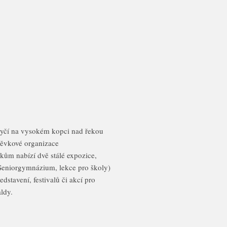
tyčí na vysokém kopci nad řekou
pěvkové organizace
kům nabízí dvě stálé expozice,
(Seniorgymnázium, lekce pro školy)
dstavení, festivalů či akcí pro
ldy.