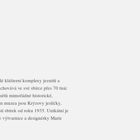
é klášterní komplexy jezuitů a
hovává ve své sbírce přes 70 tisíc
dmětů mimořádné historické,
 muzea jsou Krýzovy jesličky,
tí sbírek od roku 1935. Unikátní je
e výtvarnice a designérky Marie