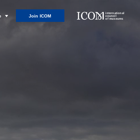
international
Join ICOM
e
council
of museums