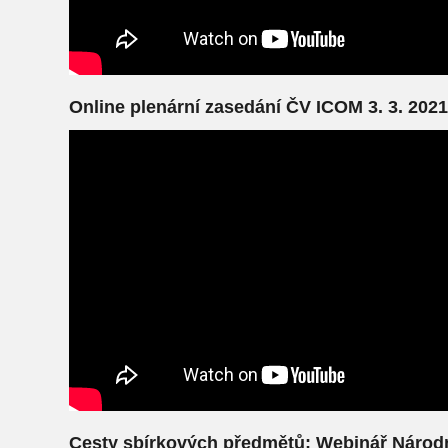
Online plenární zasedání ČV ICOM 3. 3. 2021
Cesty sbírkových předmětů; Webinář Náro