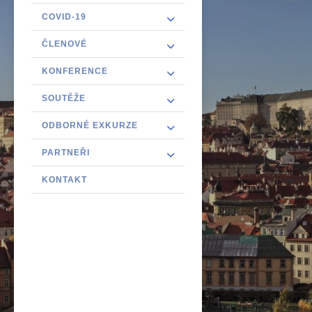
COVID-19
ČLENOVÉ
KONFERENCE
SOUTĚŽE
ODBORNÉ EXKURZE
PARTNEŘI
KONTAKT