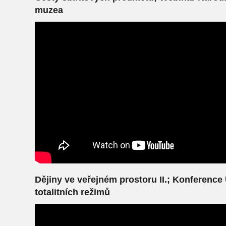
muzea
Dějiny ve veřejném prostoru II.; Konference
totalitních režimů