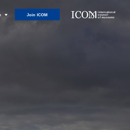
international
Join ICOM
e
council
of museums