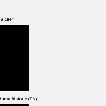
a cíle”
domu historie (EN)