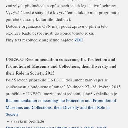
zmizelých předmětech a způsobech jejich legislativní ochrany.
Vyzývá členské státy také k vytváření edukativních programů k
potřebě ochrany kulturního dědictví.
Dotčené organizace OSN mají podat zprávu o plnění této
rezoluce Radě bezpečnosti do konce tohoto roku.
Plný text rezoluce v angličtině najdete
ZDE
UNESCO
Recommendation concerning the Protection and
Promotion of Museums and Collections, their Diversity and
their Role in Society, 2015
Po 55 letech připravilo UNESCO dokument zabývající se
současností a budoucností muzeí. Ve dnech 27.-28. května 2015
proběhlo v UNESCu mezinárodní jednání, jehož výsledkem je
Recommendation concerning the Protection and Promotion of
Museums and Collections, their Diversity and their Role in
Society
– v českém překladu
Doporučení na ochranu a podporu muzeí a sbírek, jejich