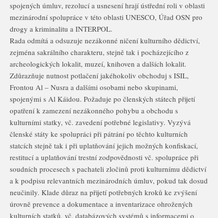
spojených úmluv, rezolucí a usnesení hrají ústřední roli v oblasti
mezinárodní spolupráce v této oblasti UNESCO, Úřad OSN pro
drogy a kriminalitu a INTERPOL.
Rada odmítá a odsuzuje nezákonné ničení kulturního dědictví,
zejména sakrálního charakteru, stejně tak i pocházejícího z
archeologických lokalit, muzeí, knihoven a dalších lokalit.
Zdůrazňuje nutnost potlačení jakéhokoliv obchoduj s ISIL,
Frontou Al – Nusra a dalšími osobami nebo skupinami,
spojenými s Al Káidou. Požaduje po členských státech přijetí
opatření k zamezení nezákonného pohybu a obchodu s
kulturními statky, vč. zavedení potřebné legislativy. Vyzývá
členské státy ke spolupráci při pátrání po těchto kulturních
statcích stejně tak i při uplatňování jejich možných konfiskací,
restitucí a uplatňování trestní zodpovědnosti vč. spolupráce při
soudních procesech s pachateli zločinů proti kulturnímu dědictví
a k podpisu relevantních mezinárodních úmluv, pokud tak dosud
neučinily. Klade důraz na přijetí potřebných kroků ke zvýšení
úrovně prevence a dokumentace a inventarizace ohrožených
kulturních statků, vč. databázových systémů s informacemi o