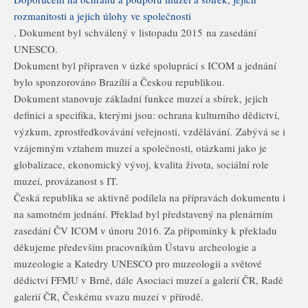
rozmanitosti a jejich úlohy ve společnosti
. Dokument byl schválený v listopadu 2015 na zasedání
UNESCO.
Dokument byl připraven v úzké spolupráci s ICOM a jednání
bylo sponzorováno Brazílií a Českou republikou.
Dokument stanovuje základní funkce muzeí a sbírek, jejich
definici a specifika, kterými jsou: ochrana kulturního dědictví,
výzkum, zprostředkovávání veřejnosti, vzdělávání. Zabývá se i
vzájemným vztahem muzeí a společnosti, otázkami jako je
globalizace, ekonomický vývoj, kvalita života, sociální role
muzeí, provázanost s IT.
Česká republika se aktivně podílela na přípravách dokumentu i
na samotném jednání. Překlad byl představený na plenárním
zasedání ČV ICOM v únoru 2016. Za připomínky k překladu
děkujeme především pracovníkům Ústavu archeologie a
muzeologie a Katedry UNESCO pro muzeologii a světové
dědictví FFMU v Brně, dále Asociaci muzeí a galerií ČR, Radě
galerií ČR, Českému svazu muzeí v přírodě.