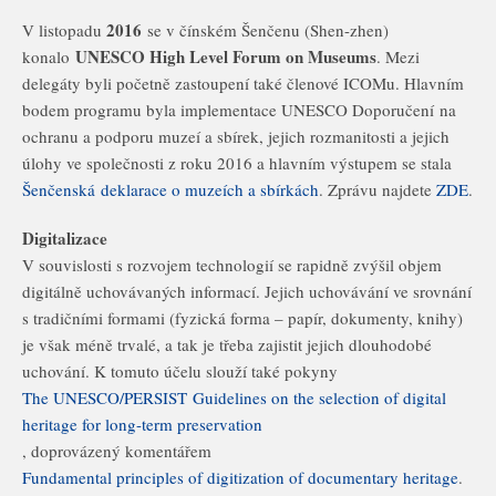
2016
V listopadu
se v čínském Šenčenu (Shen-zhen)
UNESCO High Level Forum on Museums
konalo
. Mezi
delegáty byli početně zastoupení také členové ICOMu. Hlavním
bodem programu byla implementace UNESCO Doporučení na
ochranu a podporu muzeí a sbírek, jejich rozmanitosti a jejich
úlohy ve společnosti z roku 2016 a hlavním výstupem se stala
Šenčenská deklarace o muzeích a sbírkách
. Zprávu najdete
ZDE
.
Digitalizace
V souvislosti s rozvojem technologií se rapidně zvýšil objem
digitálně uchovávaných informací. Jejich uchovávání ve srovnání
s tradičními formami (fyzická forma – papír, dokumenty, knihy)
je však méně trvalé, a tak je třeba zajistit jejich dlouhodobé
uchování. K tomuto účelu slouží také pokyny
The UNESCO/PERSIST Guidelines on the selection of digital
heritage for long-term preservation
, doprovázený komentářem
Fundamental principles of digitization of documentary heritage
.