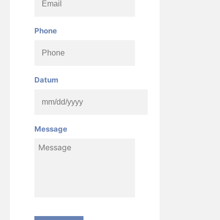
Phone
Datum
MM
Message
slash
DD
slash
YYYY