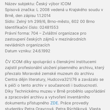
Název subjektu: Český výbor ICOM
Spisová značka: L 2008 vedená u Krajského soudu v
Brně, den zápisu 1.1.2014
Sídlo: Zelný trh 299/6, Brno-město, 602 00 Brno
Identifikační číslo: 02481553
Právní forma: 704 – Zvláštní organizace pro
zastoupení českých zájmů v mezinárodních
nevládních organizacích
Datum vzniku: 24.6.1992
ČV ICOM díky spolupráci s členskými institucemi
zajistil profesionální uložení písemného archivu, který
převzalo Moravské zemské muzeum do archivu
Centra dějin literatury, Hudcova321/76 a zavázalo se
k péči o tento archiv v současnosti i budoucnosti.
Díky Technickému muzeu v Brně proběhlo uspořádání
a zpracování archivu a vytvoření inventárního
dokumentu přístupného
ZDE
. Práce provedly
studentky Petra Oravcová, Petra Rýchliková, Vlasta