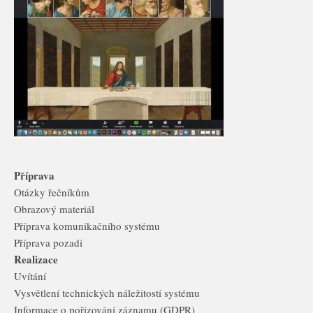
Příprava
Otázky řečníkům
Obrazový materiál
Příprava komunikačního systému
Příprava pozadí
Realizace
Uvítání
Vysvětlení technických náležitostí systému
Informace o pořizování záznamu (GDPR)