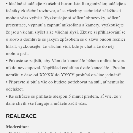
• Ideálně si udělejte zkušební hovor. Jste-li organizátor, udělejte s
řečníky zkušební rozhovor, ať se všechny technické záležitosti
mohou včas vyřešit. Vyzkoušejte si sdílení obrazovky, sdílení
prezentace, vypnutí a zapnutí mikrofonu a kamery, vyzkoušejte
že jsou všichni slyšet a že všichni slyší. Zkuste si přihlašování se
o slovo a domluvte se jakým způsobem se o slovo budou řečníci
hlásit, vyzkoušejte, že všichni vidí, kde je chat a že do něj
mohou psát.
• Pokuste se zajistit, aby Vám do kanceláře během online hovoru
nikdo nevstupoval. Například cedulí na dveře kanceláře „Prosím
nerušit, v čase od XX:XX do YY:YY probíhá on-line jednání“.
• Připravte si pití a vše co budete potřebovat na stůl, ať nemusíte
odcházet.
• Ke schůzce se přihlaste alespoň 5 minut předem, ať víte, že v
dané chvíli vše funguje a můžete začít včas.
REALIZACE
Moderátor: