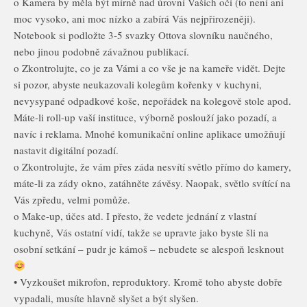
o Kamera by měla být mírně nad úrovní Vašich očí (to není ani
moc vysoko, ani moc nízko a zabírá Vás nejpřirozeněji).
Notebook si podložte 3-5 svazky Ottova slovníku naučného,
nebo jinou podobně závažnou publikací.
o Zkontrolujte, co je za Vámi a co vše je na kameře vidět. Dejte
si pozor, abyste neukazovali kolegům kořenky v kuchyni,
nevysypané odpadkové koše, nepořádek na kolegově stole apod.
Máte-li roll-up vaší instituce, výborně poslouží jako pozadí, a
navíc i reklama. Mnohé komunikační online aplikace umožňují
nastavit digitální pozadí.
o Zkontrolujte, že vám přes záda nesvítí světlo přímo do kamery,
máte-li za zády okno, zatáhněte závěsy. Naopak, světlo svítící na
Vás zpředu, velmi pomůže.
o Make-up, účes atd. I přesto, že vedete jednání z vlastní
kuchyně, Vás ostatní vidí, takže se upravte jako byste šli na
osobní setkání – pudr je kámoš – nebudete se alespoň lesknout
• Vyzkoušet mikrofon, reproduktory. Kromě toho abyste dobře
vypadali, musíte hlavně slyšet a být slyšen.