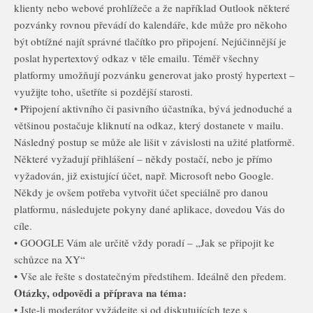
klienty nebo webové prohlížeče a že například Outlook některé
pozvánky rovnou převádí do kalendáře, kde může pro někoho
být obtížné najít správné tlačítko pro připojení. Nejúčinnější je
poslat hypertextový odkaz v těle emailu. Téměř všechny
platformy umožňují pozvánku generovat jako prostý hypertext –
využijte toho, ušetříte si pozdější starosti.
• Připojení aktivního či pasivního účastníka, bývá jednoduché a
většinou postačuje kliknutí na odkaz, který dostanete v mailu.
Následný postup se může ale lišit v závislosti na užité platformě.
Některé vyžadují přihlášení – někdy postačí, nebo je přímo
vyžadován, již existující účet, např. Microsoft nebo Google.
Někdy je ovšem potřeba vytvořit účet speciálně pro danou
platformu, následujete pokyny dané aplikace, dovedou Vás do
cíle.
• GOOGLE Vám ale určitě vždy poradí – „Jak se připojit ke
schůzce na XY“
• Vše ale řešte s dostatečným předstihem. Ideálně den předem.
Otázky, odpovědi a příprava na téma:
• Jste-li moderátor vyžádejte si od diskutujících teze s