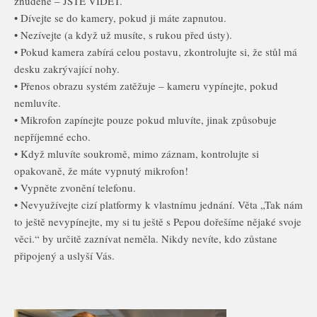
znuděně – JSTE VIDĚT.
• Dívejte se do kamery, pokud ji máte zapnutou.
• Nezívejte (a když už musíte, s rukou před ústy).
• Pokud kamera zabírá celou postavu, zkontrolujte si, že stůl má
desku zakrývající nohy.
• Přenos obrazu systém zatěžuje – kameru vypínejte, pokud
nemluvíte.
• Mikrofon zapínejte pouze pokud mluvíte, jinak způsobuje
nepříjemné echo.
• Když mluvíte soukromě, mimo záznam, kontrolujte si
opakovaně, že máte vypnutý mikrofon!
• Vypněte zvonění telefonu.
• Nevyužívejte cizí platformy k vlastnímu jednání. Věta „Tak nám
to ještě nevypínejte, my si tu ještě s Pepou dořešíme nějaké svoje
věci.“ by určitě zaznívat neměla. Nikdy nevíte, kdo zůstane
připojený a uslyší Vás.