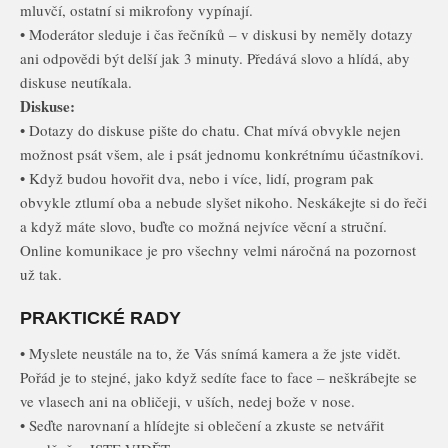
mluvčí, ostatní si mikrofony vypínají.
• Moderátor sleduje i čas řečníků – v diskusi by neměly dotazy
ani odpovědi být delší jak 3 minuty. Předává slovo a hlídá, aby
diskuse neutíkala.
Diskuse:
• Dotazy do diskuse pište do chatu. Chat mívá obvykle nejen
možnost psát všem, ale i psát jednomu konkrétnímu účastníkovi.
• Když budou hovořit dva, nebo i více, lidí, program pak
obvykle ztlumí oba a nebude slyšet nikoho. Neskákejte si do řeči
a když máte slovo, buďte co možná nejvíce věcní a struční.
Online komunikace je pro všechny velmi náročná na pozornost
už tak.
PRAKTICKÉ RADY
• Myslete neustále na to, že Vás snímá kamera a že jste vidět.
Pořád je to stejné, jako když sedíte face to face – neškrábejte se
ve vlasech ani na obličeji, v uších, nedej bože v nose.
• Seďte narovnaní a hlídejte si oblečení a zkuste se netvářit