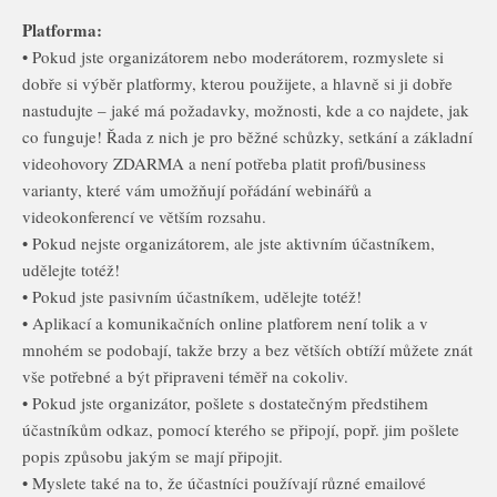
Platforma:
• Pokud jste organizátorem nebo moderátorem, rozmyslete si
dobře si výběr platformy, kterou použijete, a hlavně si ji dobře
nastudujte – jaké má požadavky, možnosti, kde a co najdete, jak
co funguje! Řada z nich je pro běžné schůzky, setkání a základní
videohovory ZDARMA a není potřeba platit profi/business
varianty, které vám umožňují pořádání webinářů a
videokonferencí ve větším rozsahu.
• Pokud nejste organizátorem, ale jste aktivním účastníkem,
udělejte totéž!
• Pokud jste pasivním účastníkem, udělejte totéž!
• Aplikací a komunikačních online platforem není tolik a v
mnohém se podobají, takže brzy a bez větších obtíží můžete znát
vše potřebné a být připraveni téměř na cokoliv.
• Pokud jste organizátor, pošlete s dostatečným předstihem
účastníkům odkaz, pomocí kterého se připojí, popř. jim pošlete
popis způsobu jakým se mají připojit.
• Myslete také na to, že účastníci používají různé emailové