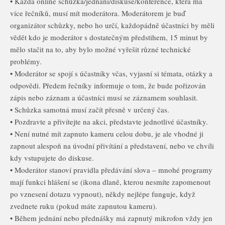
• Každá online schůzka/jednání/diskuse/konference, která má
více řečníků, musí mít moderátora. Moderátorem je buď
organizátor schůzky, nebo ho určí, každopádně účastníci by měli
vědět kdo je moderátor s dostatečným předstihem, 15 minut by
mělo stačit na to, aby bylo možné vyřešit různé technické
problémy.
• Moderátor se spojí s účastníky včas, vyjasní si témata, otázky a
odpovědi. Předem řečníky informuje o tom, že bude pořizován
zápis nebo záznam a účastníci musí se záznamem souhlasit.
• Schůzka samotná musí začít přesně v určený čas.
• Pozdravte a přivítejte na akci, představte jednotlivé účastníky.
• Není nutné mít zapnuto kameru celou dobu, je ale vhodné ji
zapnout alespoň na úvodní přivítání a představení, nebo ve chvíli
kdy vstupujete do diskuse.
• Moderátor stanoví pravidla předávání slova – mnohé programy
mají funkci hlášení se (ikona dlaně, kterou nesmíte zapomenout
po vznesení dotazu vypnout), někdy nejlépe funguje, když
zvednete ruku (pokud máte zapnutou kameru).
• Během jednání nebo přednášky má zapnutý mikrofon vždy jen