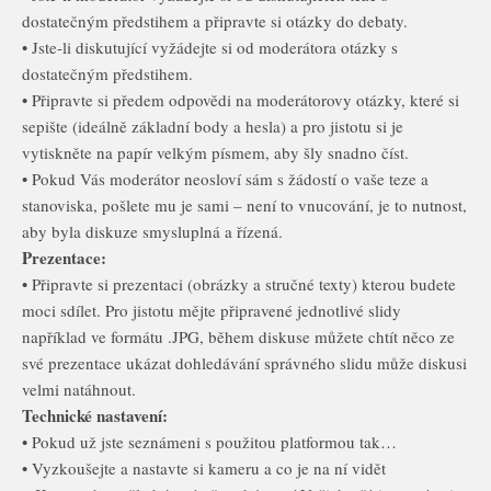
dostatečným předstihem a připravte si otázky do debaty.
• Jste-li diskutující vyžádejte si od moderátora otázky s
dostatečným předstihem.
• Připravte si předem odpovědi na moderátorovy otázky, které si
sepište (ideálně základní body a hesla) a pro jistotu si je
vytiskněte na papír velkým písmem, aby šly snadno číst.
• Pokud Vás moderátor neosloví sám s žádostí o vaše teze a
stanoviska, pošlete mu je sami – není to vnucování, je to nutnost,
aby byla diskuze smysluplná a řízená.
Prezentace:
• Připravte si prezentaci (obrázky a stručné texty) kterou budete
moci sdílet. Pro jistotu mějte připravené jednotlivé slidy
například ve formátu .JPG, během diskuse můžete chtít něco ze
své prezentace ukázat dohledávání správného slidu může diskusi
velmi natáhnout.
Technické nastavení:
• Pokud už jste seznámeni s použitou platformou tak…
• Vyzkoušejte a nastavte si kameru a co je na ní vidět