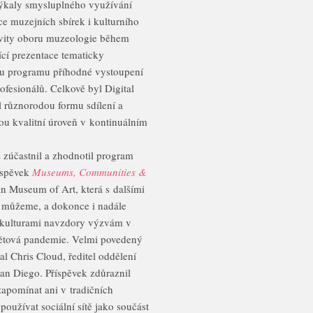
 týkaly smysluplného využívání
ace muzejních sbírek i kulturního
aktivity oboru muzeologie během
cí prezentace tematicky
ému programu příhodné vystoupení
fesionálů. Celkově byl Digital
 různorodou formu sdílení a
ou kvalitní úroveň v kontinuálním
 zúčastnil a zhodnotil program
říspěvek
Museums, Communities &
n Museum of Art, která s dalšími
k můžeme, a dokonce i nadále
bkulturami navzdory výzvám v
světová pandemie. Velmi povedený
l Chris Cloud, ředitel oddělení
n Diego. Příspěvek zdůraznil
 zapomínat ani v tradičních
používat sociální sítě jako součást