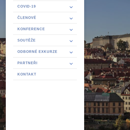
COVID-19
ČLENOVÉ
KONFERENCE
SOUTĚŽE
ODBORNÉ EXKURZE
PARTNEŘI
KONTAKT