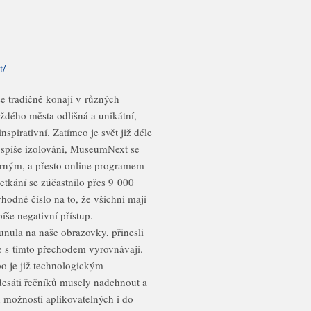
t/
 tradičně konají v různých
aždého města odlišná a unikátní,
nspirativní. Zatímco je svět již déle
u spíše izolováni, MuseumNext se
rným, a přesto online programem
etkání se zúčastnilo přes 9 000
yhodné číslo na to, že všichni mají
íše negativní přístup.
unula na naše obrazovky, přinesli
se s tímto přechodem vyrovnávají.
bo je již technologickým
esáti řečníků musely nadchnout a
 možností aplikovatelných i do