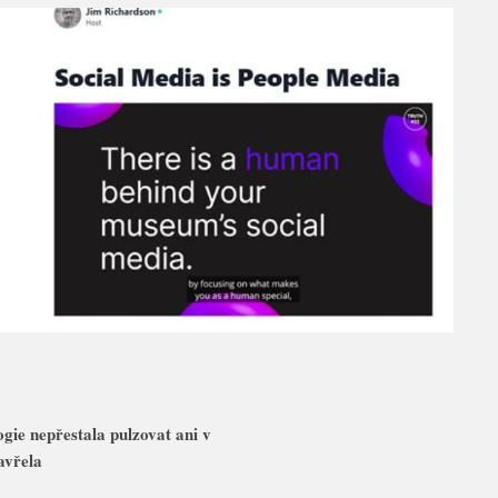
ie nepřestala pulzovat ani v
avřela