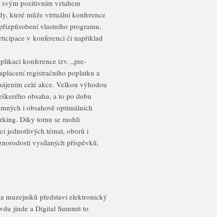
l svým pozitivním vztahem
y, které může virtuální konference
a přizpůsobení vlastního programu,
rticipace v konferenci či například
likaci konference tzv. „pre-
aplacení registračního poplatku a
zahájením celé akce. Velkou výhodou
veškerého obsahu, a to po dobu
jemných i obsahově optimálních
orking. Díky tomu se mohli
ci jednotlivých témat, oborů i
různorodostí vysílaných příspěvků,
.
na muzejníků představí elektronický
du jinde a Digital Summit to