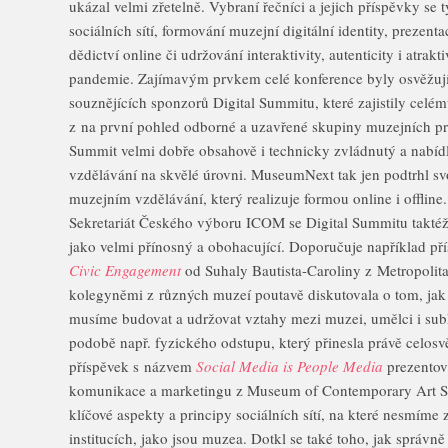
ukázal velmi zřetelně. Vybraní řečníci a jejich příspěvky se
sociálních sítí, formování muzejní digitální identity, prezent
dědictví online či udržování interaktivity, autenticity i atr
pandemie. Zajímavým prvkem celé konference byly osvěžují
souznějících sponzorů Digital Summitu, které zajistily cel
z na první pohled odborné a uzavřené skupiny muzejních pro
Summit velmi dobře obsahově i technicky zvládnutý a nabídl
vzdělávání na skvělé úrovni. MuseumNext tak jen podtrhl sv
muzejním vzdělávání, který realizuje formou online i offline.
Sekretariát Českého výboru ICOM se Digital Summitu taktéž
jako velmi přínosný a obohacující. Doporučuje například p
Civic Engagement
od Suhaly Bautista-Caroliny z Metropolita
kolegyněmi z různých muzeí poutavě diskutovala o tom, ja
musíme budovat a udržovat vztahy mezi muzei, umělci i su
podobě např. fyzického odstupu, který přinesla právě celo
příspěvek s názvem
Social Media is People Media
prezentova
komunikace a marketingu z Museum of Contemporary Art Sa
klíčové aspekty a principy sociálních sítí, na které nesmíme
institucích, jako jsou muzea. Dotkl se také toho, jak správně 