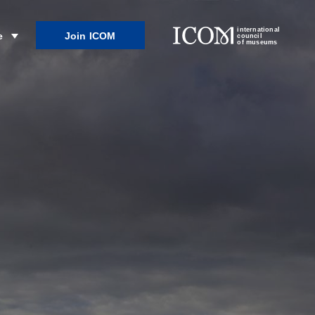
international
Join ICOM
e
council
of museums