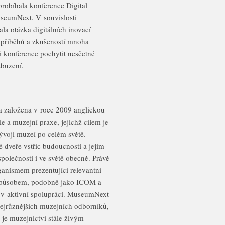
probíhala konference Digital
useumNext. V souvislosti
la otázka digitálních inovací
í příběhů a zkušeností mnoha
i konference pochytit nesčetné
zbuzení.
 založena v roce 2009 anglickou
 a muzejní praxe, jejichž cílem je
vývoji muzeí po celém světě.
dveře vstříc budoucnosti a jejím
společnosti i ve světě obecně. Právě
ganismem prezentující relevantní
 způsobem, podobně jako ICOM a
 v aktivní spolupráci. MuseumNext
nejrůznějších muzejních odborníků,
je muzejnictví stále živým