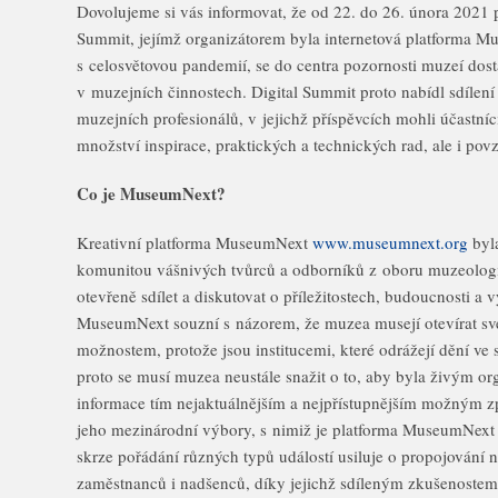
Dovolujeme si vás informovat, že od 22. do 26. února 2021 
Summit, jejímž organizátorem byla internetová platforma M
s celosvětovou pandemií, se do centra pozornosti muzeí dosta
v muzejních činnostech. Digital Summit proto nabídl sdílen
muzejních profesionálů, v jejichž příspěvcích mohli účastníc
množství inspirace, praktických a technických rad, ale i pov
Co je MuseumNext?
Kreativní platforma MuseumNext
www.museumnext.org
byla
komunitou vášnivých tvůrců a odborníků z oboru muzeologie
otevřeně sdílet a diskutovat o příležitostech, budoucnosti a 
MuseumNext souzní s názorem, že muzea musejí otevírat své 
možnostem, protože jsou institucemi, které odrážejí dění ve 
proto se musí muzea neustále snažit o to, aby byla živým or
informace tím nejaktuálnějším a nejpřístupnějším možným
jeho mezinárodní výbory, s nimiž je platforma MuseumNext
skrze pořádání různých typů událostí usiluje o propojování 
zaměstnanců i nadšenců, díky jejichž sdíleným zkušenostem 