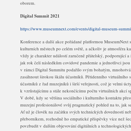
oborem.
Digital Summit 2021
https://www.museumnext.com/events/digital-museum-summi
Konference a další akce pořádané platformou MuseumNext se
kulturních městech po celém světě, a ačkoliv je atmosféra k
vždy je charakter událostí zaručeně přátelský, podporující a i
jak rok čelí následkům covidové pandemie a jednotlivci jso
v rámci Digital Summitu podařilo svým bohatým, mnohotvá
zasáhnout širokou škálu účastníků. Pětidenního virtuálního s
účastníků z řad muzejníků i širší veřejnosti, což je velmi úct
k vzrůstajícímu a stále nekončícímu počtu virtuálních akcí sp
V době, kdy se většina sociálního i kulturního kontaktu přes
muzejní profesionálové svůj pragmatický pohled na to, jak 
Ať už je člověk na začátku svých technických dovedností ne
přeborníkem, rozhodně ho empatické příspěvky více než šed
povzbudit v dalším objevování digitálních a technologických