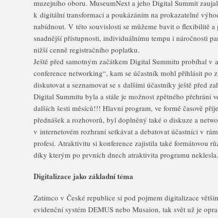
muzejního oboru. MuseumNext a jeho Digital Summit zauja
k digitální transformaci a poukázáním na prokazatelné výhod
nabídnout. V této souvislosti se můžeme bavit o flexibilitě 
snadnější přístupnosti, individuálnímu tempu i náročnosti pa
nižší cenně registračního poplatku.
Ještě před samotným začátkem Digital Summitu probíhal v ap
conference networking“, kam se účastník mohl přihlásit po z
diskutovat a seznamovat se s dalšími účastníky ještě před 
Digital Summitu byla a stále je možnost zpětného přehrání 
dalších šesti měsíců!!! Hlavní program, ve formě časově pří
přednášek a rozhovorů, byl doplněný také o diskuze a netw
v internetovém rozhraní setkávat a debatovat účastníci v rám
profesí. Atraktivitu si konference zajistila také formátovou 
díky kterým po prvních dnech atraktivita programu neklesla
Digitalizace jako základní téma
Zatímco v České republice si pod pojmem digitalizace větši
evidenční systém DEMUS nebo Musaion, tak svět už je oprav