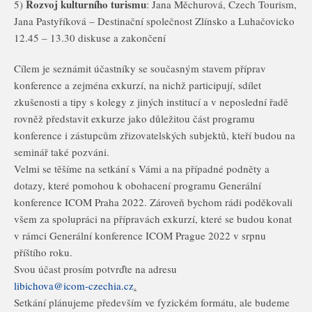
Rozvoj kulturního turismu
5)
: Jana Měchurová, Czech Tourism,
Jana Pastyříková – Destinační společnost Zlínsko a Luhačovicko
12.45 – 13.30 diskuse a zakončení
Cílem je seznámit účastníky se současným stavem příprav
konference a zejména exkurzí, na nichž participují, sdílet
zkušenosti a tipy s kolegy z jiných institucí a v neposlední řadě
rovněž představit exkurze jako důležitou část programu
konference i zástupcům zřizovatelských subjektů, kteří budou na
seminář také pozváni.
Velmi se těšíme na setkání s Vámi a na případné podněty a
dotazy, které pomohou k obohacení programu Generální
konference ICOM Praha 2022. Zároveň bychom rádi poděkovali
všem za spolupráci na přípravách exkurzí, které se budou konat
v rámci Generální konference ICOM Prague 2022 v srpnu
příštího roku.
Svou účast prosím potvrďte na adresu
libichova@icom-czechia.cz
.
Setkání plánujeme především ve fyzickém formátu, ale budeme