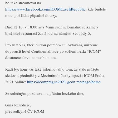
ho také streamovat na
https://www.facebook.com/ICOMCzechRepublic
, kde budete
moci pokládat případné dotazy.
Dne 12.10. v 18.00 se s Vámi rádi neformálně setkáme v
brněnské restauraci Zlatá loď na náměstí Svobody 5.
Pro ty z Vás, kteří budou potřebovat ubytování, můžeme
doporučit hotel Continental, kde po sdělení hesla “ICOM”
dostanete slevu na osobu a noc.
Rádi bychom vás také informovali o tom, že stále můžete
sledovat přednášky z Mezinárodního sympozia ICOM Praha
2021 online:
https://icomprague2021.gcon.me/page/home
Se srdečným pozdravem a přáním hezkého dne,
Gina Renotière,
předsedkyně ČV ICOM