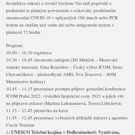
dezinfekce rukou) a rovněž bychom Vás rádi poprosili o
prokázání se platným potvrzením o očkování, prodělaném
onemocnění COVID 19 v uplynulých 180 dnech nebo PCR
testem ne starším než sedm dní nebo antigenním testem s
platností 72 hodin.
Program:
10.00 – 10.30 registrace
10.30 – 10.45 slavnostní zahájení (Jiří Mitáček – Moravské
zemské muzeum, Gina Renotière – Český výbor ICOM, Irena
Chovančíková – předsedkyně AMG, Eva Teuerová – SOM
Ministerstvo kultury)
10.45 – 11.15 prezentace postupu příprav generální konference
ICOM Praha 2022, výsledků Inspekční cesty 2021 a jejich vliv
na přípravu exkurzí (Martina Lehmannová, Tereza Libichová)
11.15 – 11.45 přestávka na kávu
11.45 – 12.45 prezentace vybraných příkladů exkurzí a agentury
Czech Tourism
UNESCO Těžební krajina v Podkrušnohoří: Využívána,
1)