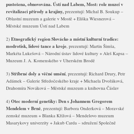
pustošena, obnovována. Ústí nad Labem, Most: role muzeí v
revitalizaci přírody a krajiny,
prezentují: Michal B. Soukup –
Oblastní muzeum a galerie v Mostě + Eliška Wiesnerová –
Městské muzeum Ústí nad Labem
Etnografický region Slovácko a místní kulturní tradice:
2)
modrotisk, lidové tance a kroje
, prezentují: Martin Šimša,
Markéta Lukešová – Národní ústav lidové kultury + Aleš Kapsa –
Muzeum J. A. Komenského v Uherském Brodě
Stříbrné doly a věčné umění
3)
, prezentují: Richard Drury, Petr
Adámek – Galerie Středočeského kraje + Michaela Dvořáková,
Drahomíra Nováková – Městské muzeum a knihovna Čáslav
Otec moderní genetiky: Den s Johannem Gregorem
4)
Mendelem v Brně
, prezentují: Barbora Onderková – Moravské
zemské muzeum + Blanka Křížová – Mendelovo muzeum
Masarykovy univerzity + Jakub Carda – sdružení Společně